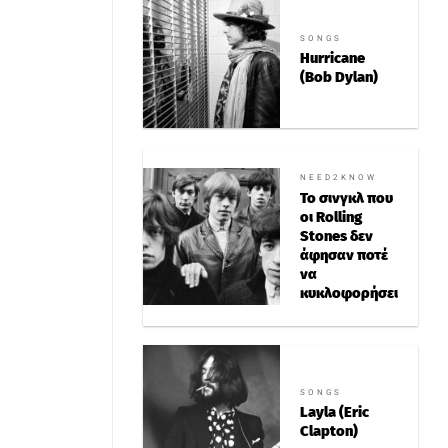
SONGS
Hurricane
(Bob Dylan)
NEED2KNOW
Το σινγκλ που
οι Rolling
Stones δεν
άφησαν ποτέ
να
κυκλοφορήσει
SONGS
Layla (Eric
Clapton)