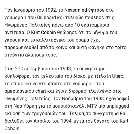
Tον Ιανουάριο του 1992, το
Νevermind
έφτασε στο
νούμερο 1 του Billboard και τελικώς πούλησε στις
Ηνωμένες Πολιτείες πάνω από 10 εκατομμύρια
αντίτυπα. Ο
Kurt Cobain
θεώρησε ότι το μήνυμα του
γκρουπ και το καλλιτεχνικό του όραμα έχει
παρερμηνευθεί από το κοινό και αυτό φάνηκε στο τρίτο
στούντιο άλμπουμ τους.
Στις 21 Σεπτεμβρίου του 1993, το συγκρότημα
κυκλοφορεί τον τελευταίο του δίσκο, με τίτλο In Utero,
το οποίο έκανε ντεμπούτο στο νούμερο 1 του
αμερικάνικου chart και έγινε 5 φορές πλατινένιο στις
Ηνωμένες Πολιτείες. Τον Νοέμβριο του 1993, ηχογραφεί
στη Νέα Υόρκη για το μουσικό κανάλι MΤV μία unplugged
έκδοση των τραγουδιών του. Τελικά, το συγκρότημα θα
διαλυθεί τον Απρίλιο του 1994, μετά τον θάνατο του Kurt
Cobain.