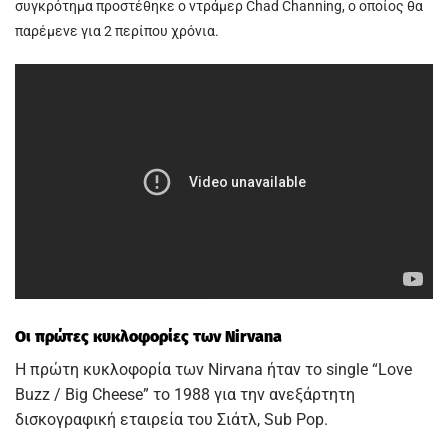
συγκρότημα προστέθηκε ο ντράμερ Chad Channing, ο οποίος θα
παρέμενε για 2 περίπου χρόνια.
Οι πρώτες κυκλοφορίες των Nirvana
Η πρώτη κυκλοφορία των Nirvana ήταν το single “Love
Buzz / Big Cheese” το 1988 για την ανεξάρτητη
δισκογραφική εταιρεία του Σιάτλ, Sub Pop.