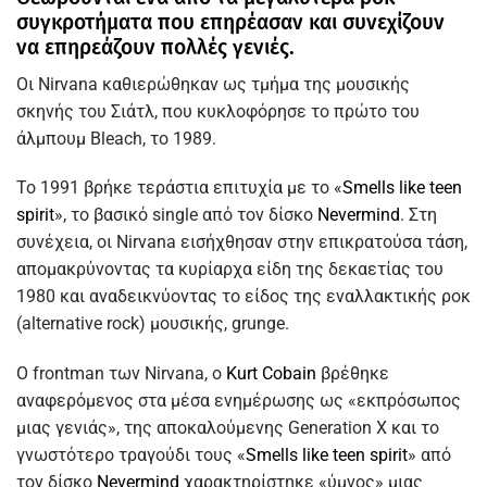
συγκροτήματα που επηρέασαν και συνεχίζουν
να επηρεάζουν πολλές γενιές.
Οι Nirvana καθιερώθηκαν ως τμήμα της μουσικής
σκηνής του Σιάτλ, που κυκλοφόρησε το πρώτο του
άλμπουμ Bleach, το 1989.
Το 1991 βρήκε τεράστια επιτυχία με το «
Smells like teen
spirit
», το βασικό single από τον δίσκο
Nevermind
. Στη
συνέχεια, οι Nirvana εισήχθησαν στην επικρατούσα τάση,
απομακρύνοντας τα κυρίαρχα είδη της δεκαετίας του
1980 και αναδεικνύοντας το είδος της εναλλακτικής ροκ
(alternative rock) μουσικής, grunge.
Ο frontman των Nirvana, ο
Kurt Cobain
βρέθηκε
αναφερόμενος στα μέσα ενημέρωσης ως «εκπρόσωπος
μιας γενιάς», της αποκαλούμενης Generation Χ και το
γνωστότερο τραγούδι τους «
Smells like teen spirit
» από
τον δίσκο
Nevermind
χαρακτηρίστηκε «ύμνος» μιας