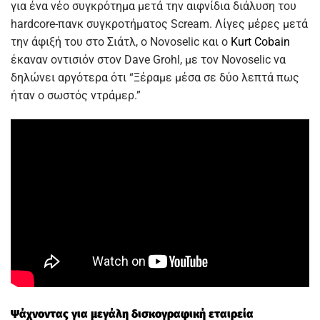
για ένα νέο συγκρότημα μετά την αιφνίδια διάλυση του
hardcore-πανκ συγκροτήματος Scream. Λίγες μέρες μετά
την άφιξή του στο Σιάτλ, ο Novoselic και ο
Kurt Cobain
έκαναν οντισιόν στον Dave Grohl, με τον Novoselic να
δηλώνει αργότερα ότι “Ξέραμε μέσα σε δύο λεπτά πως
ήταν ο σωστός ντράμερ.”
Ψάχνοντας για μεγάλη δισκογραφική εταιρεία