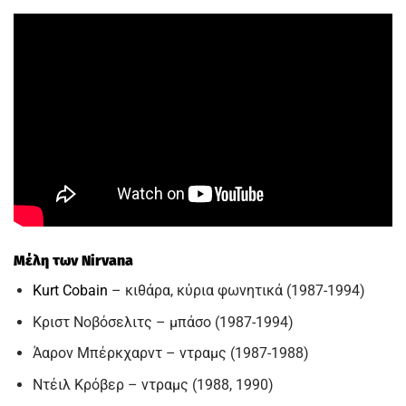
Μέλη των Nirvana
Kurt Cobain
– κιθάρα, κύρια φωνητικά (1987-1994)
Κριστ Νοβόσελιτς – μπάσο (1987-1994)
Άαρον Μπέρκχαρντ – ντραμς (1987-1988)
Ντέιλ Κρόβερ – ντραμς (1988, 1990)