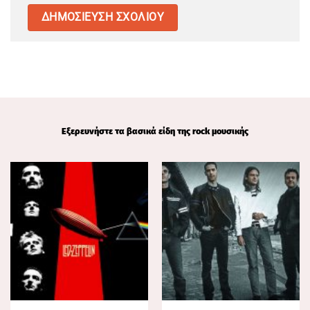
Εξερευνήστε τα βασικά είδη της rock μουσικής