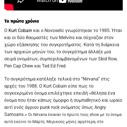
Τα πρώτα χρόνια
Ο
Kurt Cobain
και ο Novoselic γνωρίστηκαν το 1985. Ήταν
και οι δύο θαυμαστές των Melvins και σύχναζαν στον
χώρο εξάσκησης του συγκροτήματος. Κατά τη διάρκεια
των αρχικών μηνών του, το συγκρότημα άλλαξε μια
σειρά ονομάτων, συμπεριλαμβανομένων των Skid Row,
Pen Cap Chew και Ted Ed Fred.
Το συγκρότημα κατέληξε τελικά στο “Nirvana” στις
αρχές του 1988. Ο Kurt Cobain είπε πως το
συγκεκριμένο όνομα επιλέχτηκε επειδή «θέλησα ένα
όνομα που ήταν κάπως όμορφο ή συμπαθητικό και ωραίο
αντί ενός άγριου punk rock ονόματος όπως Angry
Samoans.»
Οι Nirvana έκαναν το πρώτο τους show με το όνομα
αυτό εκείνο το Μάρτη. Μερικούς μήνες αργότερα, στο