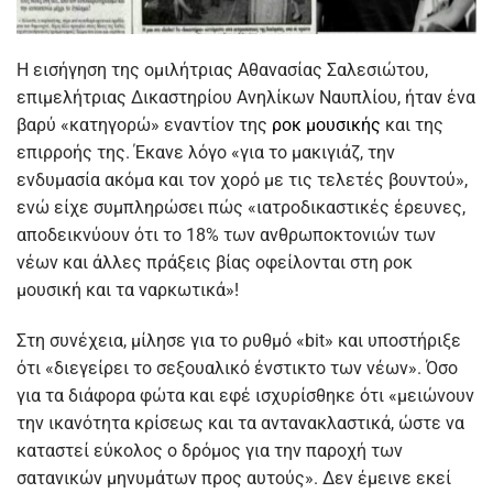
Η εισήγηση της ομιλήτριας Αθανασίας Σαλεσιώτου,
επιμελήτριας Δικαστηρίου Ανηλίκων Ναυπλίου, ήταν ένα
βαρύ «κατηγορώ» εναντίον της
ροκ μουσικής
και της
επιρροής της. Έκανε λόγο «για το μακιγιάζ, την
ενδυμασία ακόμα και τον χορό με τις τελετές βουντού»,
ενώ είχε συμπληρώσει πώς «ιατροδικαστικές έρευνες,
αποδεικνύουν ότι το 18% των ανθρωποκτονιών των
νέων και άλλες πράξεις βίας οφείλονται στη ροκ
μουσική και τα ναρκωτικά»!
Στη συνέχεια, μίλησε για το ρυθμό «bit» και υποστήριξε
ότι «διεγείρει το σεξουαλικό ένστικτο των νέων». Όσο
για τα διάφορα φώτα και εφέ ισχυρίσθηκε ότι «μειώνουν
την ικανότητα κρίσεως και τα αντανακλαστικά, ώστε να
καταστεί εύκολος ο δρόμος για την παροχή των
σατανικών μηνυμάτων προς αυτούς». Δεν έμεινε εκεί