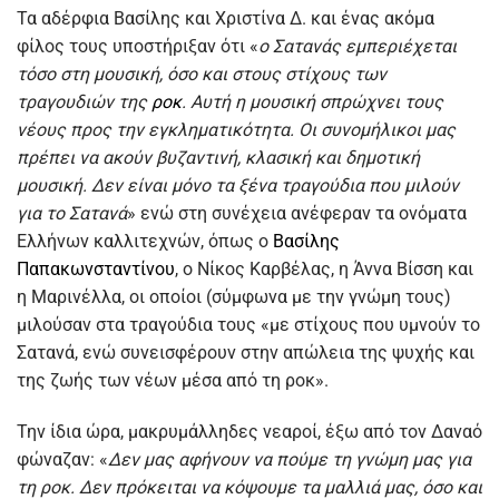
Τα αδέρφια Βασίλης και Χριστίνα Δ. και ένας ακόμα
φίλος τους υποστήριξαν ότι «
ο Σατανάς εμπεριέχεται
τόσο στη μουσική, όσο και στους στίχους των
τραγουδιών της
ροκ
. Αυτή η μουσική σπρώχνει τους
νέους προς την εγκληματικότητα. Οι συνομήλικοι μας
πρέπει να ακούν βυζαντινή, κλασική και δημοτική
μουσική. Δεν είναι μόνο τα ξένα τραγούδια που μιλούν
για το Σατανά
» ενώ στη συνέχεια ανέφεραν τα ονόματα
Ελλήνων καλλιτεχνών, όπως ο
Βασίλης
Παπακωνσταντίνου
, ο Νίκος Καρβέλας, η Άννα Βίσση και
η Μαρινέλλα, οι οποίοι (σύμφωνα με την γνώμη τους)
μιλούσαν στα τραγούδια τους «με στίχους που υμνούν το
Σατανά, ενώ συνεισφέρουν στην απώλεια της ψυχής και
της ζωής των νέων μέσα από τη ροκ».
Την ίδια ώρα, μακρυμάλληδες νεαροί, έξω από τον Δαναό
φώναζαν: «
Δεν μας αφήνουν να πούμε τη γνώμη μας για
τη ροκ. Δεν πρόκειται να κόψουμε τα μαλλιά μας, όσο και