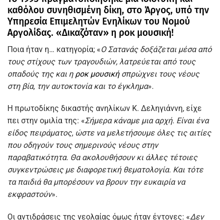
καθόλου συνηθισμένη δίκη, στο Άργος, υπό την
Υπηρεσία Επιμελητών Ενηλίκων του Νομού
Αργολίδας. «Δικαζόταν» η ροκ μουσική!
Ποια ήταν η… κατηγορία; «
Ο Σατανάς δοξάζεται μέσα από
τους στίχους των τραγουδιών, λατρεύεται από τους
οπαδούς της και η
ροκ μουσική
σπρώχνει τους νέους
στη βία, την αυτοκτονία και το έγκλημα
».
Η πρωτοδίκης δικαστής ανηλίκων Κ. Δεληγιάννη, είχε
πει στην ομιλία της: «
Σήμερα κάναμε μια αρχή. Είναι ένα
είδος πειράματος, ώστε να μελετήσουμε όλες τις αιτίες
που οδηγούν τους σημερινούς νέους στην
παραβατικότητα. Θα ακολουθήσουν κι άλλες τέτοιες
συγκεντρώσεις με διαφορετική θεματολογία. Και τότε
τα παιδιά θα μπορέσουν να βρουν την ευκαιρία να
εκφραστούν
».
Οι αντιδράσεις της νεολαίας όμως ήταν έντονες: «
Δεν