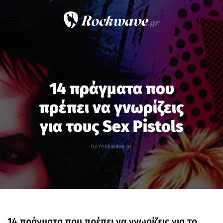
Skip
to
content
14 πράγματα που
πρέπει να γνωρίζεις
για τους Sex Pistols
by
rockwave.gr
14 πράγματα που πρέπει να γνωρίζεις για το