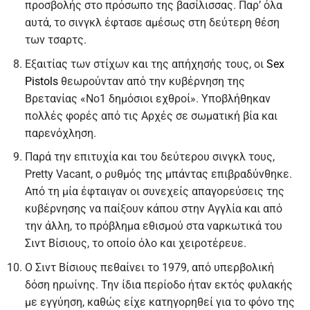
προσβολής στο πρόσωπο της βασίλισσας. Παρ’ όλα
αυτά, το σινγκλ έφτασε αμέσως στη δεύτερη θέση
των τσαρτς.
Εξαιτίας των στίχων και της απήχησής τους, οι
Sex
Pistols
θεωρούνταν από την κυβέρνηση της
Βρετανίας «Νο1 δημόσιοι εχθροί». Υποβλήθηκαν
πολλές φορές από τις Αρχές σε σωματική βία και
παρενόχληση.
Παρά την επιτυχία και του δεύτερου σινγκλ τους,
Pretty Vacant, ο ρυθμός της μπάντας επιβραδύνθηκε.
Από τη μία έφταιγαν οι συνεχείς απαγορεύσεις της
κυβέρνησης να παίξουν κάπου στην Αγγλία και από
την άλλη, το πρόβλημα εθισμού στα ναρκωτικά του
Σιντ Βίσιους, το οποίο όλο και χειροτέρευε.
Ο Σιντ Βίσιους πεθαίνει το 1979, από υπερβολική
δόση ηρωίνης. Την ίδια περίοδο ήταν εκτός φυλακής
με εγγύηση, καθώς είχε κατηγορηθεί για το φόνο της