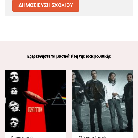
Εξερευνήστε τα βασικά είδη της rock μουσικής