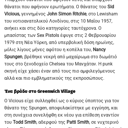
θάνατοι που αφήνουν ερωτήματα. Ο θάνατος του
Sid
Vicious,
γεννημένος
John Simon Ritchie
, στο Lewisham
του νοτιοανατολικού Λονδίνου, στις 10 Μαΐου 1957,
ανήκει και στις δύο κατηγορίες ταυτόχρονα. Ο
μπασίστας των
Sex Pistols
έφυγε στις 2 Φεβρουαρίου
1979 στη Νέα Υόρκη, από υπερβολική δόση ηρωίνης,
μόλις λίγους μήνες αφότου η κοπέλα του,
Nancy
Spungen
, βρέθηκε νεκρή από μαχαίρωμα στο δωμάτιό
τους στο ξενοδοχείο Chelsea του Μανχάταν. Η punk
σκηνή είχε χάσει έναν από τους πιο αμφιλεγόμενους
αλλά και πιο εμβληματικούς της εκπροσώπους.
Ένα βράδυ στο Greenwich Village
Ο Vicious είχε συλληφθεί ως ο κύριος ύποπτος για τον
θάνατο της Spungen, αποφυλακίστηκε με εγγύηση, και
στη συνέχεια συνελήφθη εκ νέου για επίθεση εναντίον
του
Todd Smith
, αδερφού της
Patti Smith
, σε νυχτερινό