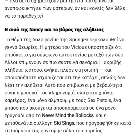
— όλα αυτά σχηματίζουν μια τροχιά που φαίνεται
αναπόφευκτη εκ των υστέρων, αν και κανείς δεν θέλει
να το παραδεχτεί.
Η σκιά της Nancy και το βάρος της αλήθειας
Το θέμα της δολοφονίας της Spungen εξακολουθεί να
γεννά θεωρίες. Η μητέρα του Vicious υποστήριζε ότι
επρόκειτο για σύμφωνο αυτοκτονίας μεταξύ των δύο.
Άλλοι επιμένουν σε πιο σκοτεινά σενάρια. Η ακριβής
αλήθεια, ωστόσο, ανήκει πλέον στη σιωπή — και
οποιοσδήποτε ισχυρίζεται ότι την κατέχει, απλώς δεν
λέει την αλήθεια. Αυτό που επιβιώνει με βεβαιότητα
είναι η μουσική του κληρονομιά: ελάχιστα χρόνια
καριέρας, ένα μόνο άλμπουμ με τους Sex Pistols, ένα
μπάσο που ακούγεται αποσπασματικά σε ένα μόνο
τραγούδι από το
Never Mind the Bollocks
, και η
μεταθανάτια συλλογή
Sid Sings
, που ηχογραφήθηκε κατά
τη διάρκεια της σύντομης σόλο του πορείας.