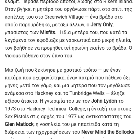
κλαμπ. Πέρασε περίοδο αποτοξίνωσης στο Riker’s Island.
Όταν βγήκε, η μητέρα του οργάνωσε πάρτι στο σπίτι της
κοπέλας του στο Greenwich Village — ένα βράδυ στο
οποίο παρευρέθηκε, μεταξύ άλλων, ο
Jerry Only
,
μπασίστας των
Misfits
. Η ίδια μητέρα του, που κατά τα
λεγόμενα τον εφοδίαζε με ναρκωτικά από μικρή ηλικία,
τον βοήθησε να προμηθευτεί ηρωίνη εκείνο το βράδυ. Ο
Vicious πέθανε στον ύπνο του.
Μια ζωή που ξεκίνησε με χαοτικό τρόπο — με έναν
πατέρα που εξαφανίστηκε, έναν πατριό που πέθανε έξι
μήνες μετά τον γάμο, και μια μητέρα που τον μεγάλωσε
ανάμεσα στο Hackney και το Tunbridge Wells — έληξε
εξίσου άτακτα. Η γνωριμία του με τον
John Lydon
το
1973 στο Hackney Technical College, η ένταξή του στους
Sex Pistols στις αρχές του 1977 ως αντικαταστάτης του
Glen Matlock
, η νοσηλεία του με ηπατίτιδα κατά τη
διάρκεια των ηχογραφήσεων του
Never Mind the Bollocks