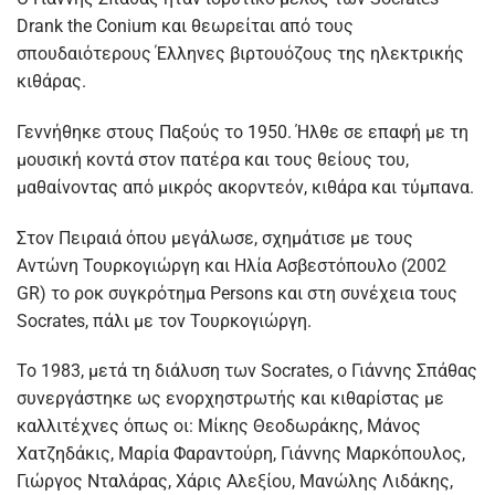
Drank the Conium και θεωρείται από τους
σπουδαιότερους Έλληνες βιρτουόζους της ηλεκτρικής
κιθάρας.
Γεννήθηκε στους Παξούς το 1950. Ήλθε σε επαφή με τη
μουσική κοντά στον πατέρα και τους θείους του,
μαθαίνοντας από μικρός ακορντεόν, κιθάρα και τύμπανα.
Στον Πειραιά όπου μεγάλωσε, σχημάτισε με τους
Αντώνη Τουρκογιώργη και Ηλία Ασβεστόπουλο (2002
GR) το ροκ συγκρότημα Persons και στη συνέχεια τους
Socrates, πάλι με τον Τουρκογιώργη.
Το 1983, μετά τη διάλυση των Socrates, ο Γιάννης Σπάθας
συνεργάστηκε ως ενορχηστρωτής και κιθαρίστας με
καλλιτέχνες όπως οι: Μίκης Θεοδωράκης, Μάνος
Χατζηδάκις, Μαρία Φαραντούρη, Γιάννης Μαρκόπουλος,
Γιώργος Νταλάρας, Χάρις Αλεξίου, Μανώλης Λιδάκης,