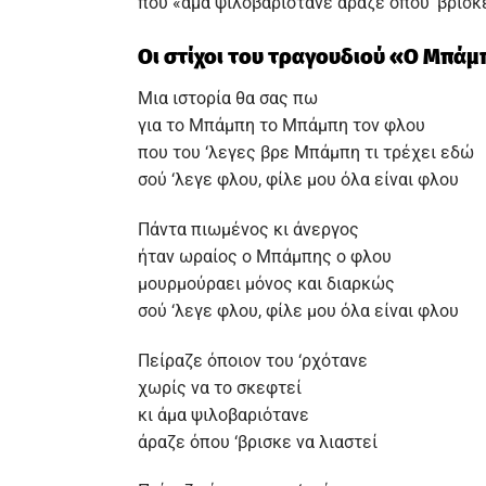
που «άμα ψιλοβαριότανε άραζε όπου ‘βρισκε
Οι στίχοι του τραγουδιού «Ο Μπά
Μια ιστορία θα σας πω
για το Μπάμπη το Μπάμπη τον φλου
που του ‘λεγες βρε Μπάμπη τι τρέχει εδώ
σού ‘λεγε φλου, φίλε μου όλα είναι φλου
Πάντα πιωμένος κι άνεργος
ήταν ωραίος ο Μπάμπης ο φλου
μουρμούραει μόνος και διαρκώς
σού ‘λεγε φλου, φίλε μου όλα είναι φλου
Πείραζε όποιον του ‘ρχότανε
χωρίς να το σκεφτεί
κι άμα ψιλοβαριότανε
άραζε όπου ‘βρισκε να λιαστεί