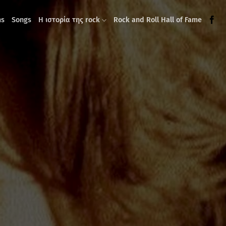
ms
Songs
Η ιστορία της rock
Rock and Roll Hall of Fame