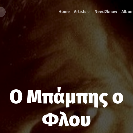
Home
Artists
Need2know
Albu
Ο Μπάμπης ο
Φλου