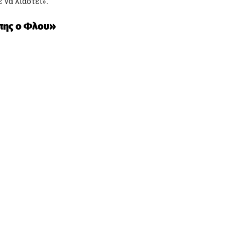
 να λιαστεί».
μπης ο Φλου»