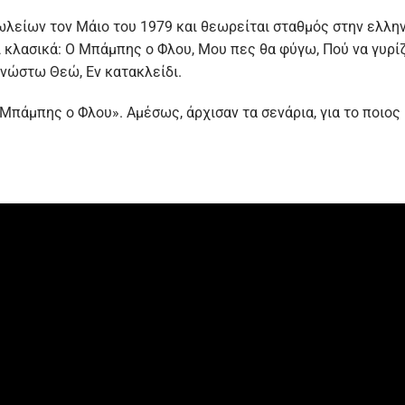
λείων τον Μάιο του 1979 και θεωρείται σταθμός στην ελλη
κλασικά: Ο Μπάμπης ο Φλου, Μου πες θα φύγω, Πού να γυρίζει
αγνώστω Θεώ, Εν κατακλείδι.
Μπάμπης ο Φλου». Αμέσως, άρχισαν τα σενάρια, για το ποιο