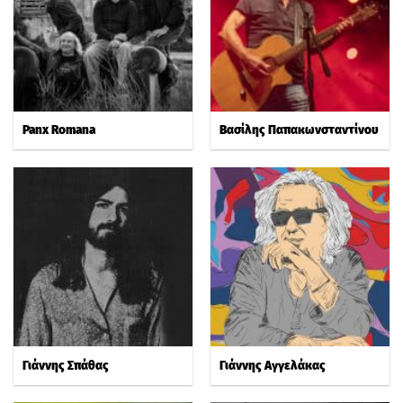
Panx Romana
Βασίλης Παπακωνσταντίνου
Γιάννης Σπάθας
Γιάννης Αγγελάκας