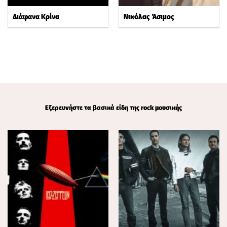
Διάφανα Κρίνα
Νικόλας Άσιμος
Εξερευνήστε τα βασικά είδη της rock μουσικής