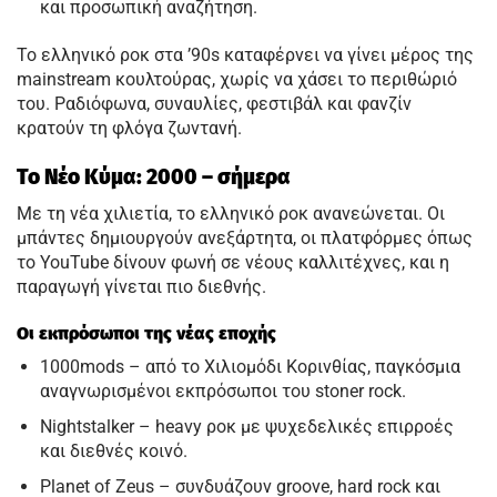
και προσωπική αναζήτηση.
Το ελληνικό ροκ στα ’90s καταφέρνει να γίνει μέρος της
mainstream κουλτούρας, χωρίς να χάσει το περιθώριό
του. Ραδιόφωνα, συναυλίες, φεστιβάλ και φανζίν
κρατούν τη φλόγα ζωντανή.
Το Νέο Κύμα: 2000 – σήμερα
Με τη νέα χιλιετία, το ελληνικό ροκ ανανεώνεται. Οι
μπάντες δημιουργούν ανεξάρτητα, οι πλατφόρμες όπως
το YouTube δίνουν φωνή σε νέους καλλιτέχνες, και η
παραγωγή γίνεται πιο διεθνής.
Οι εκπρόσωποι της νέας εποχής
1000mods – από το Χιλιομόδι Κορινθίας, παγκόσμια
αναγνωρισμένοι εκπρόσωποι του stoner rock.
Nightstalker – heavy ροκ με ψυχεδελικές επιρροές
και διεθνές κοινό.
Planet of Zeus – συνδυάζουν groove, hard rock και