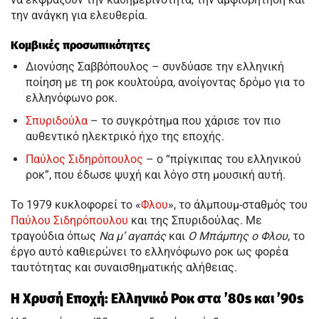
την ανάγκη για ελευθερία.
Κομβικές προσωπικότητες
Διονύσης Σαββόπουλος – συνδύασε την ελληνική
ποίηση με τη ροκ κουλτούρα, ανοίγοντας δρόμο για το
ελληνόφωνο ροκ.
Σπυριδούλα
– το συγκρότημα που χάρισε τον πιο
αυθεντικό ηλεκτρικό ήχο της εποχής.
Παύλος Σιδηρόπουλος
– ο “πρίγκιπας του ελληνικού
ροκ”, που έδωσε ψυχή και λόγο στη μουσική αυτή.
Το 1979 κυκλοφορεί το «
Φλου
», το άλμπουμ-σταθμός του
Παύλου Σιδηρόπουλου
και της Σπυριδούλας. Με
τραγούδια όπως
Να μ’ αγαπάς
και
Ο Μπάμπης ο Φλου
, το
έργο αυτό καθιερώνει το ελληνόφωνο ροκ ως φορέα
ταυτότητας και συναισθηματικής αλήθειας.
Η Χρυσή Εποχή: Ελληνικό Ροκ στα ’80s και ’90s