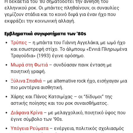
Η δεκαετία του ’80 σηματοδοτεί την άνθηση του
ελληνικού ροκ. Οι μπάντες πληθαίνουν, οι συναυλίες
γεμίζουν στάδια και το κοινό διψά για έναν ήχο που
εκφράζει την κοινωνική αλλαγή.
Εμβληματικά συγκροτήματα των ’80s
Τρύπες
– η μπάντα του Γιάννη Αγγελάκα, με ωμό ήχο
και εσωστρεφή στίχο. Το άλμπουμ «Εννιά Πληρωμένα
Τραγούδια» (1993) έγινε ορόσημο.
Μωρά στη Φωτιά
– συνδύασαν πανκ ένταση με
ποιητική γραφή.
Ξύλινα Σπαθιά
– με alternative rock ήχο, εισήγαγαν μια
πιο μοντέρνα αισθητική.
Χάρης και Πάνος Κατσιμίχας – οι “δίδυμοι” της
αστικής ποίησης και του ροκ συναισθήματος.
Διάφανα Κρίνα
– με μελαγχολικό, ποιητικό ύφος που
έγινε σύμβολο των ’90s.
Υπόγεια Ρεύματα
– ενέργεια, πολιτικός σχολιασμός