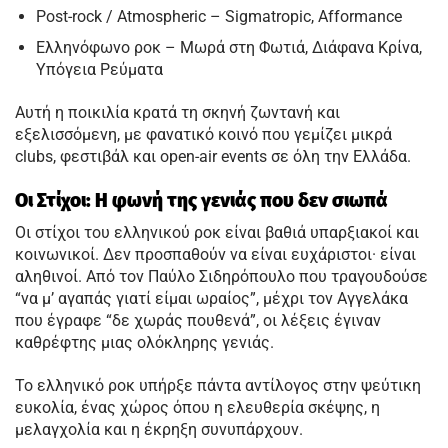
Post-rock / Atmospheric – Sigmatropic, Afformance
Ελληνόφωνο ροκ – Μωρά στη Φωτιά, Διάφανα Κρίνα,
Υπόγεια Ρεύματα
Αυτή η ποικιλία κρατά τη σκηνή ζωντανή και
εξελισσόμενη, με φανατικό κοινό που γεμίζει μικρά
clubs, φεστιβάλ και open-air events σε όλη την Ελλάδα.
Οι Στίχοι: Η φωνή της γενιάς που δεν σιωπά
Οι στίχοι του ελληνικού ροκ είναι βαθιά υπαρξιακοί και
κοινωνικοί. Δεν προσπαθούν να είναι ευχάριστοι· είναι
αληθινοί. Από τον Παύλο Σιδηρόπουλο που τραγουδούσε
“να μ’ αγαπάς γιατί είμαι ωραίος”, μέχρι τον Αγγελάκα
που έγραφε “δε χωράς πουθενά”, οι λέξεις έγιναν
καθρέφτης μιας ολόκληρης γενιάς.
Το ελληνικό ροκ υπήρξε πάντα αντίλογος στην ψεύτικη
ευκολία, ένας χώρος όπου η ελευθερία σκέψης, η
μελαγχολία και η έκρηξη συνυπάρχουν.