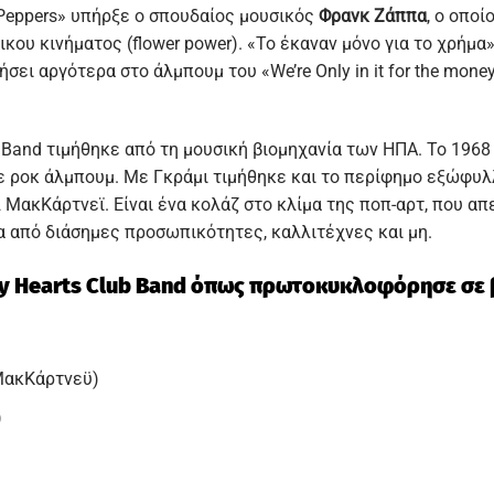
 Peppers» υπήρξε ο σπουδαίος μουσικός
Φρανκ Ζάππα
, ο οποί
ου κινήματος (flower power). «Το έκαναν μόνο για το χρήμα»
ήσει αργότερα στο άλμπουμ του «We’re Only in it for the mon
ub Band τιμήθηκε από τη μουσική βιομηχανία των ΗΠΑ. Το 19
σε ροκ άλμπουμ. Με Γκράμι τιμήθηκε και το περίφημο εξώφυλλ
ΜακΚάρτνεϊ. Είναι ένα κολάζ στο κλίμα της ποπ-αρτ, που απ
α από διάσημες προσωπικότητες, καλλιτέχνες και μη.
nely Hearts Club Band όπως πρωτοκυκλοφόρησε σε 
(ΜακΚάρτνεϋ)
)