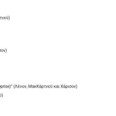
τνεϋ)
σον)
Reprise)” (Λένον, ΜακΚάρτνεϋ και Χάρισον)
ϋ)