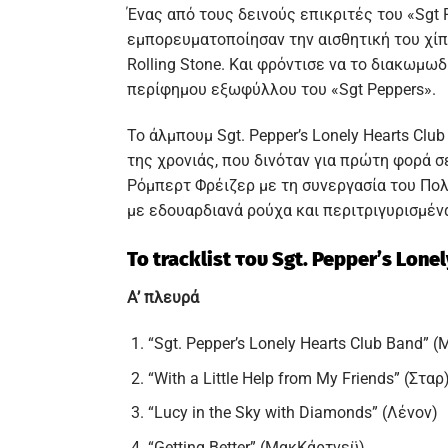
Ένας από τους δεινούς επικριτές του «Sgt
εμπορευματοποίησαν την αισθητική του χίπικ
Rolling Stone. Και φρόντισε να το διακωμωδ
περίφημου εξωφύλλου του «Sgt Peppers».
Το άλμπουμ Sgt. Pepper’s Lonely Hearts Cl
της χρονιάς, που δινόταν για πρώτη φορά 
Ρόμπερτ Φρέιζερ με τη συνεργασία του Πολ 
με εδουαρδιανά ρούχα και περιτριγυρισμέν
Το tracklist του Sgt. Pepper’s Lo
Α’ πλευρά
“Sgt. Pepper’s Lonely Hearts Club Band” 
“With a Little Help from My Friends” (Σταρ
“Lucy in the Sky with Diamonds” (Λένον)
“Getting Better” (ΜακΚάρτνεϋ)