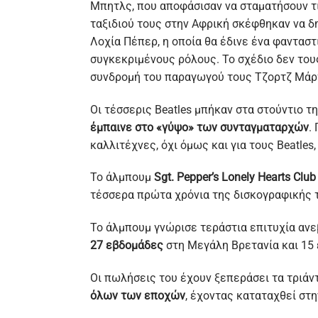
Μπητλς, που αποφάσισαν να σταματήσουν τι
ταξιδιού τους στην Αφρική σκέφθηκαν να δ
Λοχία Πέπερ, η οποία θα έδινε ένα φανταστ
συγκεκριμένους ρόλους. Το σχέδιο δεν του
συνδρομή του παραγωγού τους Τζορτζ Μάρτι
Οι τέσσερις Beatles μπήκαν στα στούντιο τ
έμπαινε στο «γύψο» των συνταγματαρχών
.
καλλιτέχνες, όχι όμως και για τους Beatle
Το άλμπουμ
Sgt. Pepper’s Lonely Hearts Clu
τέσσερα πρώτα χρόνια της δισκογραφικής 
Το άλμπουμ γνώρισε τεράστια επιτυχία ανε
27 εβδομάδες
στη Μεγάλη Βρετανία και 15
Οι πωλήσεις του έχουν ξεπεράσει τα τριάν
όλων των εποχών
, έχοντας καταταχθεί στη