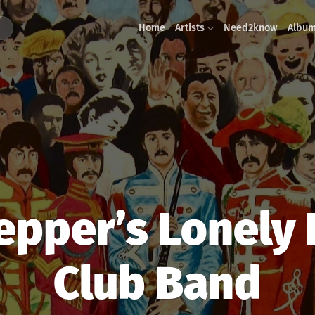
Home
Artists
Need2know
Albu
epper’s Lonely
Club Band