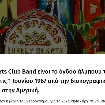
by
rockwave.gr
arts Club Band είναι το όγδοο άλμπουμ
ις 1 Ιουνίου 1967 από την δισκογραφι
 στην Αμερική.
ταν η μανία του νεαρόκοσμου για τα «Σκαθάρια» άρχισε να υπο