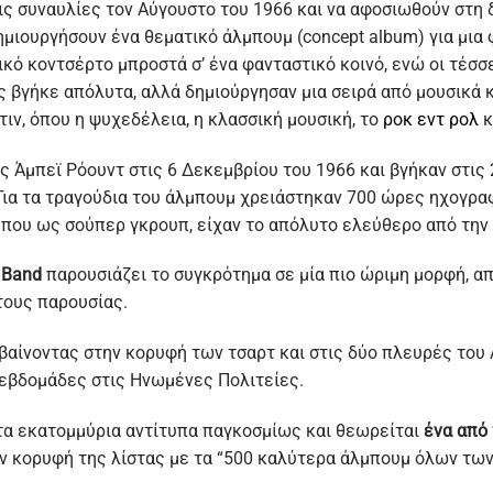
ς συναυλίες τον Αύγουστο του 1966 και να αφοσιωθούν στη δ
ημιουργήσουν ένα θεματικό άλμπουμ (concept album) για μια
ικό κοντσέρτο μπροστά σ’ ένα φανταστικό κοινό, ενώ οι τέσ
ς βγήκε απόλυτα, αλλά δημιούργησαν μια σειρά από μουσικά 
ν, όπου η ψυχεδέλεια, η κλασσική μουσική, το
ροκ εντ ρολ
κ
ης Άμπεϊ Ρόουντ στις 6 Δεκεμβρίου του 1966 και βγήκαν στις
 Για τα τραγούδια του άλμπουμ χρειάστηκαν 700 ώρες ηχογρα
s, που ως σούπερ γκρουπ, είχαν το απόλυτο ελεύθερο από την
b Band
παρουσιάζει το συγκρότημα σε μία πιο ώριμη μορφή, α
τους παρουσίας.
βαίνοντας στην κορυφή των τσαρτ και στις δύο πλευρές του
 εβδομάδες στις Ηνωμένες Πολιτείες.
τα εκατομμύρια αντίτυπα παγκοσμίως και θεωρείται
ένα από
ν κορυφή της λίστας με τα “500 καλύτερα άλμπουμ όλων των 