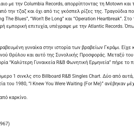
λαιο με την Columbia Records, απορρίπτοντας τη Motown και 
ό την τζαζ και όχι από τις γκόσπελ ρίζες της. Τραγούδια που
ing The Blues”, “Won’t Be Long” και “Operation Heartbreak”. Σ
ρή εμπορική επιτυχία, υπέγραψε με την Atlantic Records. Όπω
βραβευμένη γυναίκα στην ιστορία των βραβείων Γκράμι. Είχε 
νού Θρύλου και αυτό της Συνολικής Προσφοράς. Μεταξύ του 
γορία “Καλύτερη Γυναικεία R&B Φωνητική Ερμηνεία” πήρε το π
ύμερο 1 σινκλς στο Billboard R&B Singles Chart. Δύο από αυτά,
α του 1980, “I Knew You Were Waiting (For Me)” ανέβηκαν μέχ
από καρκίνο.
1967)