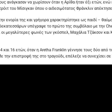
τους ανάγκασαν να χωρίσουν όταν η Αρίθα ήταν έξι ετών, ενώ
τρόιτ του Μίσιγκαν όπου ο αιδεσιμότατος Φράνκλιν απέκτησ
την ενορία της και γρήγορα χαρακτηρίστηκε ως παιδί – θαύμα
ν δεκατεσσάρων υπέγραψε το πρώτο της συμβόλαιο με την Che
ης, οι μεγαλύτερες φωνές των γκόσπελ, Μαχάλια Τζάκσον και
 και 16 ετών, όταν η Aretha Franklin γέννησε τους δύο από 
ε την επιστροφή της στο τραγούδι, επέλεξε να συνεχίσει σε