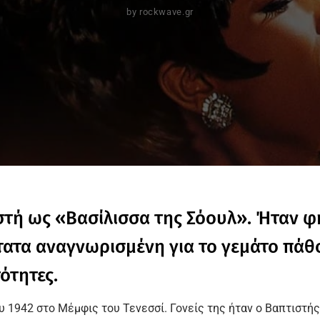
by
rockwave.gr
στή ως «Βασίλισσα της Σόουλ». Ήταν φ
τατα αναγνωρισμένη για το γεμάτο πάθο
ότητες.
υ 1942 στο Μέμφις του Τενεσσί. Γονείς της ήταν ο Βαπτιστής ι