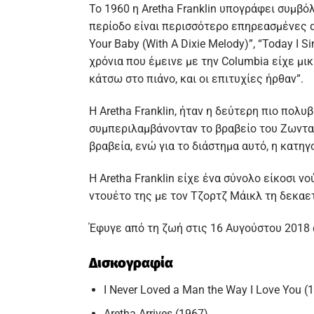
Το 1960 η Aretha Franklin υπογράφει συμβό
περίοδο είναι περισσότερο επηρεασμένες απ
Your Baby (With A Dixie Melody)”, “Today I S
χρόνια που έμεινε με την Columbia είχε μικ
κάτσω στο πιάνο, και οι επιτυχίες ήρθαν”.
Η Aretha Franklin, ήταν η δεύτερη πιο πολυ
συμπεριλαμβάνονταν το βραβείο του Ζωντα
βραβεία, ενώ για το διάστημα αυτό, η κατη
Η Aretha Franklin είχε ένα σύνολο είκοσι νο
ντουέτο της με τον Τζορτζ Μάικλ τη δεκαετί
Έφυγε από τη ζωή στις 16 Αυγούστου 2018 
Δισκογραφία
I Never Loved a Man the Way I Love You (
Aretha Arrives (1967)