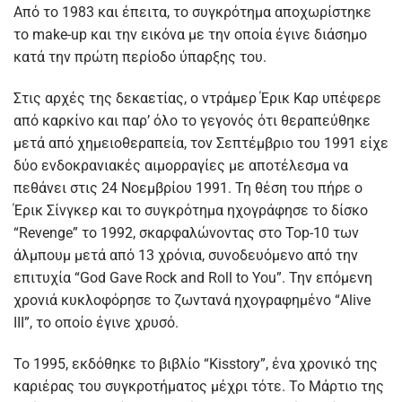
Από το 1983 και έπειτα, το συγκρότημα αποχωρίστηκε
το make-up και την εικόνα με την οποία έγινε διάσημο
κατά την πρώτη περίοδο ύπαρξης του.
Στις αρχές της δεκαετίας, ο ντράμερ Έρικ Καρ υπέφερε
από καρκίνο και παρ’ όλο το γεγονός ότι θεραπεύθηκε
μετά από χημειοθεραπεία, τον Σεπτέμβριο του 1991 είχε
δύο ενδοκρανιακές αιμορραγίες με αποτέλεσμα να
πεθάνει στις 24 Νοεμβρίου 1991. Τη θέση του πήρε ο
Έρικ Σίνγκερ και το συγκρότημα ηχογράφησε το δίσκο
“Revenge” το 1992, σκαρφαλώνοντας στο Top-10 των
άλμπουμ μετά από 13 χρόνια, συνοδευόμενο από την
επιτυχία “God Gave Rock and Roll to You”. Την επόμενη
χρονιά κυκλοφόρησε το ζωντανά ηχογραφημένο “Alive
III”, το οποίο έγινε χρυσό.
Το 1995, εκδόθηκε το βιβλίο “Kisstory”, ένα χρονικό της
καριέρας του συγκροτήματος μέχρι τότε. Το Μάρτιο της