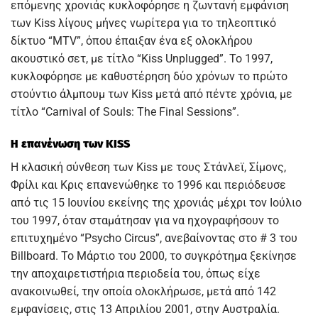
επόμενης χρονιάς κυκλοφόρησε η ζωντανή εμφάνιση
των Kiss λίγους μήνες νωρίτερα για το τηλεοπτικό
δίκτυο “MTV”, όπου έπαιξαν ένα εξ ολοκλήρου
ακουστικό σετ, με τίτλο “Kiss Unplugged”. Το 1997,
κυκλοφόρησε με καθυστέρηση δύο χρόνων το πρώτο
στούντιο άλμπουμ των Kiss μετά από πέντε χρόνια, με
τίτλο “Carnival of Souls: The Final Sessions”.
Η επανένωση των KISS
Η κλασική σύνθεση των Kiss με τους Στάνλεϊ, Σίμονς,
Φρίλι και Κρις επανενώθηκε το 1996 και περιόδευσε
από τις 15 Ιουνίου εκείνης της χρονιάς μέχρι τον Ιούλιο
του 1997, όταν σταμάτησαν για να ηχογραφήσουν το
επιτυχημένο “Psycho Circus”, ανεβαίνοντας στο # 3 του
Billboard. Το Μάρτιο του 2000, το συγκρότημα ξεκίνησε
την αποχαιρετιστήρια περιοδεία του, όπως είχε
ανακοινωθεί, την οποία ολοκλήρωσε, μετά από 142
εμφανίσεις, στις 13 Απριλίου 2001, στην Αυστραλία.