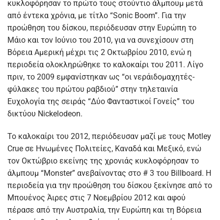
κυκλοφόρησαν το πρώτο τους στούντιο άλμπουμ μετά
από έντεκα χρόνια, με τίτλο “Sonic Boom”. Για την
προώθηση του δίσκου, περιόδευσαν στην Ευρώπη το
Μάιο και τον Ιούνιο του 2010, για να συνεχίσουν στη
Βόρεια Αμερική μέχρι τις 2 Οκτωβρίου 2010, ενώ η
περιοδεία ολοκληρώθηκε το καλοκαίρι του 2011. Λίγο
πριν, το 2009 εμφανίστηκαν ως “οι νεράιδομαχητές-
φύλακες του πρώτου ραβδιού” στην τηλεταινία
Ευχολογία της σειράς “Δύο Φανταστικοί Γονείς” του
δικτύου Nickelodeon.
Το καλοκαίρι του 2012, περιόδευσαν μαζί με τους Motley
Crue σε Ηνωμένες Πολιτείες, Καναδά και Μεξικό, ενώ
τον Οκτώβριο εκείνης της χρονιάς κυκλοφόρησαν το
άλμπουμ “Monster” ανεβαίνοντας στο # 3 του Billboard. Η
περιοδεία για την προώθηση του δίσκου ξεκίνησε από το
Μπουένος Άιρες στις 7 Νοεμβρίου 2012 και αφού
πέρασε από την Αυστραλία, την Ευρώπη και τη Βόρεια