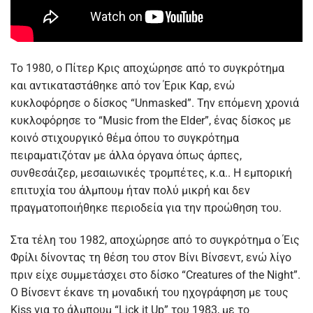
Το 1980, ο Πίτερ Κρις αποχώρησε από το συγκρότημα
και αντικαταστάθηκε από τον Έρικ Καρ, ενώ
κυκλοφόρησε ο δίσκος “Unmasked”. Την επόμενη χρονιά
κυκλοφόρησε το “Music from the Elder”, ένας δίσκος με
κοινό στιχουργικό θέμα όπου το συγκρότημα
πειραματιζόταν με άλλα όργανα όπως άρπες,
συνθεσάιζερ, μεσαιωνικές τρομπέτες, κ.α.. Η εμπορική
επιτυχία του άλμπουμ ήταν πολύ μικρή και δεν
πραγματοποιήθηκε περιοδεία για την προώθηση του.
Στα τέλη του 1982, αποχώρησε από το συγκρότημα ο Έις
Φρίλι δίνοντας τη θέση του στον Βίνι Βίνσεντ, ενώ λίγο
πριν είχε συμμετάσχει στο δίσκο “Creatures of the Night”.
Ο Βίνσεντ έκανε τη μοναδική του ηχογράφηση με τους
Kiss για το άλμπουμ “Lick it Up” του 1983, με το