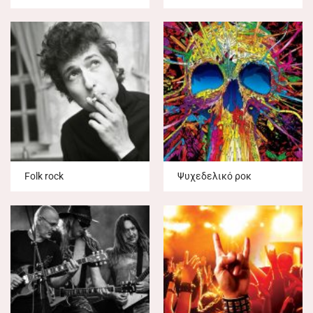
Folk rock
Ψυχεδελικό ροκ