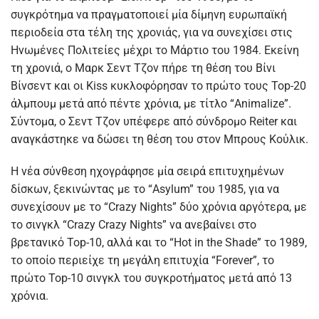
συγκρότημα να πραγματοποιεί μία δίμηνη ευρωπαϊκή
περιοδεία στα τέλη της χρονιάς, για να συνεχίσει στις
Ηνωμένες Πολιτείες μέχρι το Μάρτιο του 1984. Εκείνη
τη χρονιά, ο Μαρκ Σεντ Τζον πήρε τη θέση του Βίνι
Βίνσεντ και οι Kiss κυκλοφόρησαν το πρώτο τους Top-20
άλμπουμ μετά από πέντε χρόνια, με τίτλο “Animalize”.
Σύντομα, ο Σεντ Τζον υπέφερε από σύνδρομο Reiter και
αναγκάστηκε να δώσει τη θέση του στον Μπρους Κούλικ.
Η νέα σύνθεση ηχογράφησε μία σειρά επιτυχημένων
δίσκων, ξεκινώντας με το “Asylum” του 1985, για να
συνεχίσουν με το “Crazy Nights” δύο χρόνια αργότερα, με
το σινγκλ “Crazy Crazy Nights” να ανεβαίνει στο
βρετανικό Top-10, αλλά και το “Hot in the Shade” το 1989,
το οποίο περιείχε τη μεγάλη επιτυχία “Forever”, το
πρώτο Top-10 σινγκλ του συγκροτήματος μετά από 13
χρόνια.