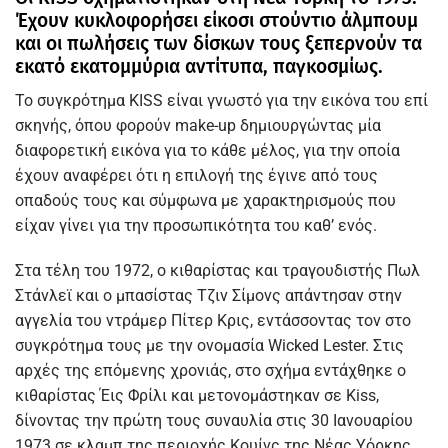
Έχουν κυκλοφορήσει είκοσι στούντιο άλμπουμ
και οι πωλήσεις των δίσκων τους ξεπερνούν τα
εκατό εκατομμύρια αντίτυπα, παγκοσμίως.
Το συγκρότημα KISS είναι γνωστό για την εικόνα του επί
σκηνής, όπου φορούν make-up δημιουργώντας μία
διαφορετική εικόνα για το κάθε μέλος, για την οποία
έχουν αναφέρει ότι η επιλογή της έγινε από τους
οπαδούς τους και σύμφωνα με χαρακτηρισμούς που
είχαν γίνει για την προσωπικότητα του καθ’ ενός.
Στα τέλη του 1972, ο κιθαρίστας και τραγουδιστής Πωλ
Στάνλεϊ και ο μπασίστας Τζιν Σίμονς απάντησαν στην
αγγελία του ντράμερ Πίτερ Κρις, εντάσσοντας τον στο
συγκρότημα τους με την ονομασία Wicked Lester. Στις
αρχές της επόμενης χρονιάς, στο σχήμα εντάχθηκε ο
κιθαρίστας Έις Φρίλι και μετονομάστηκαν σε Kiss,
δίνοντας την πρώτη τους συναυλία στις 30 Ιανουαρίου
1973 σε κλαμπ της περιοχής Κουίνς της Νέας Υόρκης.