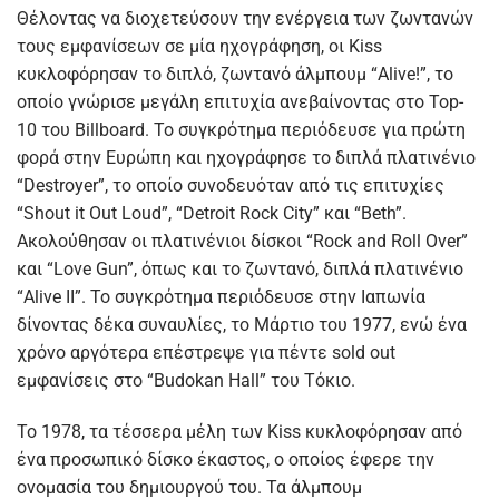
Θέλοντας να διοχετεύσουν την ενέργεια των ζωντανών
τους εμφανίσεων σε μία ηχογράφηση, οι Kiss
κυκλοφόρησαν το διπλό, ζωντανό άλμπουμ “Alive!”, το
οποίο γνώρισε μεγάλη επιτυχία ανεβαίνοντας στο Top-
10 του Billboard. Το συγκρότημα περιόδευσε για πρώτη
φορά στην Ευρώπη και ηχογράφησε το διπλά πλατινένιο
“Destroyer”, το οποίο συνοδευόταν από τις επιτυχίες
“Shout it Out Loud”, “Detroit Rock City” και “Beth”.
Ακολούθησαν οι πλατινένιοι δίσκοι “Rock and Roll Over”
και “Love Gun”, όπως και το ζωντανό, διπλά πλατινένιο
“Alive II”. Το συγκρότημα περιόδευσε στην Ιαπωνία
δίνοντας δέκα συναυλίες, το Μάρτιο του 1977, ενώ ένα
χρόνο αργότερα επέστρεψε για πέντε sold out
εμφανίσεις στο “Budokan Hall” του Τόκιο.
Το 1978, τα τέσσερα μέλη των Kiss κυκλοφόρησαν από
ένα προσωπικό δίσκο έκαστος, ο οποίος έφερε την
ονομασία του δημιουργού του. Τα άλμπουμ