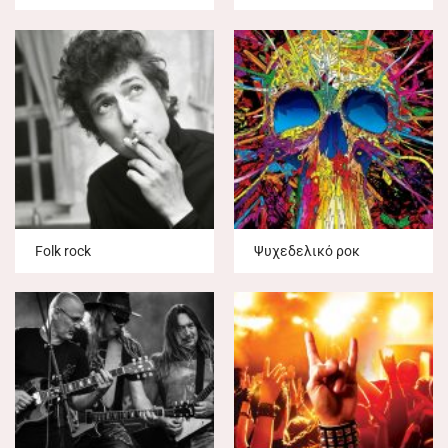
Folk rock
Ψυχεδελικό ροκ