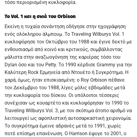
τόσο περιορισμένη κυκλοφορία.
Το Vol. 1 και η σκιά του Orbison
Εκείνη η τυχαία συνάντηση οδήγησε στην ηχογράφηση
ενός ολόκληρου άλμπουμ. Το Traveling Wilburys Vol. 1
κυκλοφόρησε τον Οκτώβριο του 1988 και έγινε δεκτό με
ενθουσιασμό από κοινό και κριτικούς, συμβάλλοντας
μάλιστα στην αναζωογόνηση της καριέρας τόσο του
Dylan όσο και του Petty. Το 1990 κέρδισε Grammy για την
Καλύτερη Rock Ερμηνεία από Ντουέτο ή Συγκρότημα. Η
χαρά, όμως, ήταν επισκιασμένη: ο Roy Orbison πέθανε
τον Δεκέμβριο του 1988, λίγες μόλις εβδομάδες μετά
την κυκλοφορία του δίσκου. Οι υπόλοιποι τέσσερις
συνέχισαν ως κουαρτέτο και κυκλοφόρησαν το 1990 το
Traveling Wilburys Vol. 3, με τον σκόπιμα άτοπο αριθμό να
λειτουργεί ως αφοπλιστική αυτοσαρκαστική χειρονομία.
Το συγκρότημα έμεινε αδρανές μετά το 1991, χωρίς
ποτέ επίσημη επανένωση. Ο Harrison έφυγε το 2001, ο