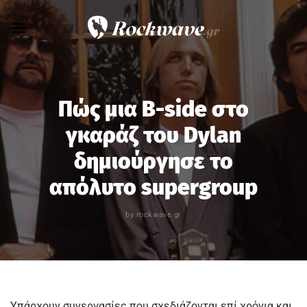
Skip
to
content
Πώς μια B-side στο
γκαράζ του Dylan
δημιούργησε το
απόλυτο supergroup
by
rockwave.gr
Υπάρχουν συνεργασίες που σχεδιάζονται επί χρόνια και