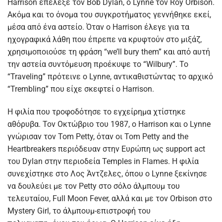
Harrison επέλεξε τον Bob Dylan, ο Lynne τον Roy Orbison.
Ακόμα και το όνομα του συγκροτήματος γεννήθηκε εκεί,
μέσα από ένα αστείο. Όταν ο Harrison έλεγε για τα
ηχογραφικά λάθη που έπρεπε να κρυφτούν στο μιξάζ,
χρησιμοποιούσε τη φράση “we’ll bury them” και από αυτή
την αστεία συντόμευση προέκυψε το “Wilbury”. Το
“Traveling” πρότεινε ο Lynne, αντικαθιστώντας το αρχικό
“Trembling” που είχε σκεφτεί ο Harrison.
Η φιλία που τροφοδότησε το εγχείρημα χτίστηκε
αθόρυβα. Τον Οκτώβριο του 1987, ο Harrison και ο Lynne
γνώρισαν τον Tom Petty, όταν οι Tom Petty and the
Heartbreakers περιόδευαν στην Ευρώπη ως support act
του Dylan στην περιοδεία Temples in Flames. Η φιλία
συνεχίστηκε στο Λος Άντζελες, όπου ο Lynne ξεκίνησε
να δουλεύει με τον Petty στο σόλο άλμπουμ του
τελευταίου, Full Moon Fever, αλλά και με τον Orbison στο
Mystery Girl, το άλμπουμ-επιστροφή του