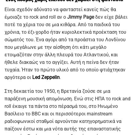
Είναι σχεδόν αδύνατο να φανταστεί κανείς πώς θα
έμοιαζε το rock and roll αν ο
Jimmy Page
δεν είχε βάλει
ποτέ τα χέρια του σε μια κιθάρα. Από τα παιδικά του
χρόνια, το έξι-χορδο ήταν κυριολεκτικά προέκταση του
σώματός του. Ένα αγόρι από τα προάστια του Λονδίνου
που μεγάλωνε με την αίσθηση ότι κάτι μεγάλο
ετοιμαζόταν στην άλλη πλευρά του Ατλαντικού, και
ήθελε διακαώς να το αγγίξει. Αυτή η πείνα δεν ήταν
τυχαία. Ήταν το πρώτο υλικό από το οποίο φτιάχτηκαν
αργότερα οι
Led Zeppelin
.
Στη δεκαετία του 1950, η Βρετανία ζούσε σε μια
παράξενη μουσική απομόνωση. Ενώ στις ΗΠΑ το rock and
roll έκαιγε τα πάντα στο πέρασμά του, στο Ηνωμένο
Βασίλειο το BBC και οι περισσότεροι mainstream
ραδιοφωνικοί σταθμοί αρνούνταν κατηγορηματικά να
παίξουν έστω και μια νότα αυτής της επαναστατικής