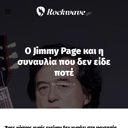
Skip
to
content
Ο Jimmy Page και η
συναυλία που δεν είδε
ποτέ
by
rockwave.gr
Ένας κόσμος χωρίς εκείνον δεν χωράει στη φαντασία