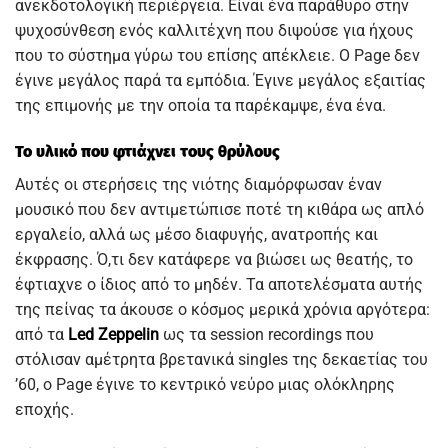
ανεκδοτολογική περιέργεια. Είναι ένα παράθυρο στην
ψυχοσύνθεση ενός καλλιτέχνη που διψούσε για ήχους
που το σύστημα γύρω του επίσης απέκλειε. Ο Page δεν
έγινε μεγάλος παρά τα εμπόδια. Έγινε μεγάλος εξαιτίας
της επιμονής με την οποία τα παρέκαμψε, ένα ένα.
Το υλικό που φτιάχνει τους θρύλους
Αυτές οι στερήσεις της νιότης διαμόρφωσαν έναν
μουσικό που δεν αντιμετώπισε ποτέ τη κιθάρα ως απλό
εργαλείο, αλλά ως μέσο διαφυγής, ανατροπής και
έκφρασης. Ό,τι δεν κατάφερε να βιώσει ως θεατής, το
έφτιαχνε ο ίδιος από το μηδέν. Τα αποτελέσματα αυτής
της πείνας τα άκουσε ο κόσμος μερικά χρόνια αργότερα:
από τα
Led Zeppelin
ως τα session recordings που
στόλισαν αμέτρητα βρετανικά singles της δεκαετίας του
’60, ο Page έγινε το κεντρικό νεύρο μιας ολόκληρης
εποχής.