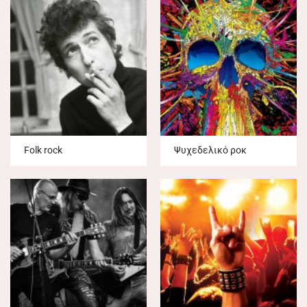
Folk rock
Ψυχεδελικό ροκ