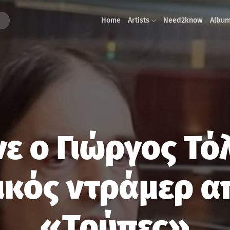
Home
Artists
Need2know
Albu
ε ο Γιώργος Τόλ
ικός ντράμερ απ
«Τρύπες»