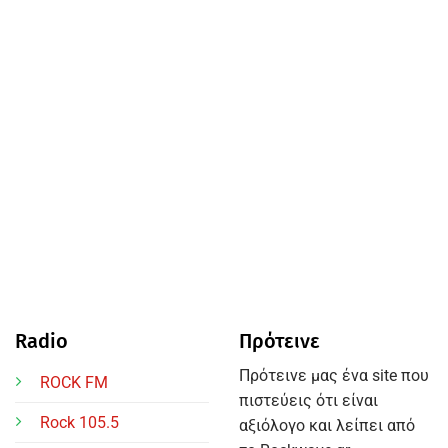
Radio
Πρότεινε
Πρότεινε μας ένα site που
ROCK FM
πιστεύεις ότι είναι
NEED2KNOW
Rock 105.5
αξιόλογο και λείπει από
Η γυναίκα που έδωσε