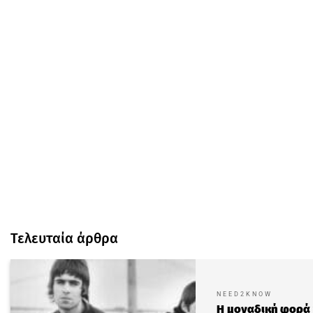
Τελευταία άρθρα
NEED2KNOW
Η μοναδική φορά 