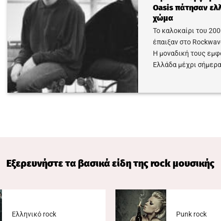
Oasis πάτησαν ελ
χώμα
Το καλοκαίρι του 2000
έπαιξαν στο Rockwave
Η μοναδική τους εμφ
Ελλάδα μέχρι σήμερα
Εξερευνήστε τα βασικά είδη της rock μουσικής
Ελληνικό rock
Punk rock