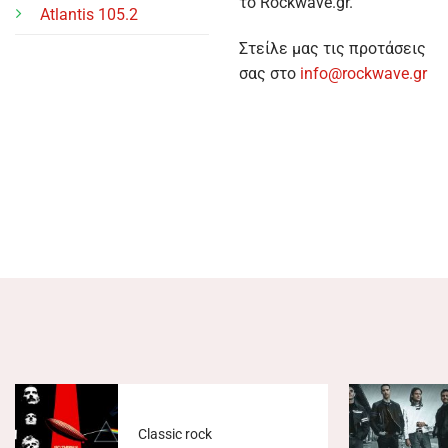
το Rockwave.gr.
φωνή στο “The Dark Side
Atlantis 105.2
of the Moon”
Στείλε μας τις προτάσεις
Η Clare Torry δεν ήξερε τι την
σας στο
info@rockwave.gr
περίμενε στα EMI Studios το
1973 και έτσι δημιούργησε ένα
από τα πιο εμβληματικά
φωνητικά της ιστορίας.
Classic rock