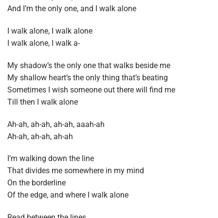
And I’m the only one, and I walk alone
I walk alone, I walk alone
I walk alone, I walk a-
My shadow’s the only one that walks beside me
My shallow heart’s the only thing that’s beating
Sometimes I wish someone out there will find me
Till then I walk alone
Ah-ah, ah-ah, ah-ah, aaah-ah
Ah-ah, ah-ah, ah-ah
I’m walking down the line
That divides me somewhere in my mind
On the borderline
Of the edge, and where I walk alone
Read between the lines