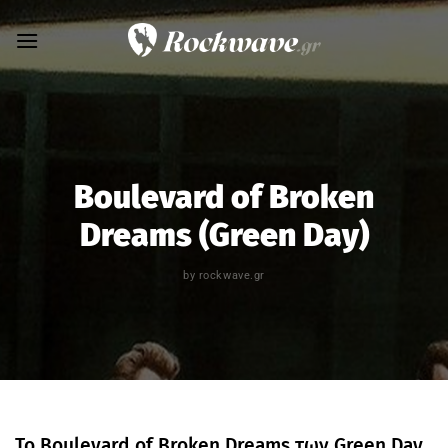
Skip
to
content
Boulevard of Broken
Dreams (Green Day)
by
rockwave.gr
Το Boulevard of Broken Dreams των Green Day