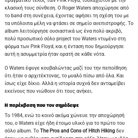
πραγματικό τέλος των Pink Floyd, τουλάχιστον με την
κλασική τους σύνθεση. Ο Roger Waters αποχώρησε από
το band στη συνέχεια, έχοντας αφήσει τη σχέση του με
τα υπόλοιπα μέλη να φτάσει σε σημείο ανεπιστροφής. Το
album λειτούργησε ουσιαστικά ως ένα πολύ ακριβό,
πολύ προσωπικό σόλο project του Waters ντυμένο στη
φόρμα των Pink Floyd, και η ένταση που δημιούργησε
αυτή η ασυμμετρία ήταν ορατή σε κάθε νότα.
Ο Waters έφυγε κουβαλώντας μαζί του την πεποίθηση
ότι ήταν ο αρχιτέκτονας, το μυαλό πίσω από όλα. Και
ίσως είχε δίκιο. Αλλά η ιστορία συχνά δεν ανταμείβει
εκείνους που νιώθουν ότι τους ανήκει.
Η παρέκβαση που τον σημάδεψε
Το 1984, ενώ το κοινό ακόμα χώνευε την αποχώρησή
του, ο Waters είχε ήδη έτοιμο υλικό για το πρώτο του
σόλο album. Το
The Pros and Cons of Hitch Hiking
δεν