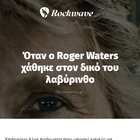
Skip
to
content
Όταν ο Roger Waters
χάθηκε στον δικό του
λαβύρινθο
by
rockwave.gr
Υπάρχουν λίγα πράγματα που μπορεί κανείς να