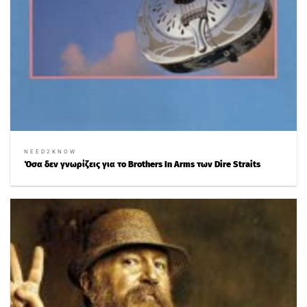
NEED2KNOW
Όσα δεν γνωρίζεις για το Brothers In Arms των Dire Straits