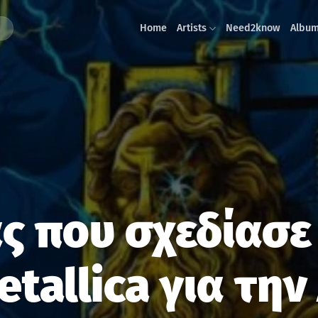
Home
Artists
Need2know
Albu
ς που σχεδίασε 
tallica για τη