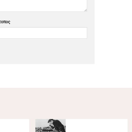
τοπος