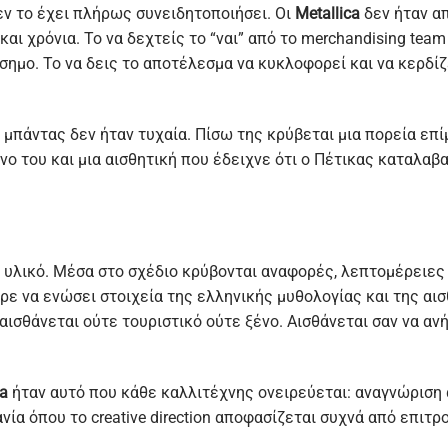
εν το έχει πλήρως συνειδητοποιήσει. Οι
Metallica
δεν ήταν απ
και χρόνια. Το να δεχτείς το “ναι” από το merchandising tea
ρόσημο. Το να δεις το αποτέλεσμα να κυκλοφορεί και να κερδί
 μπάντας δεν ήταν τυχαία. Πίσω της κρύβεται μια πορεία επ
ό μόνο του και μια αισθητική που έδειχνε ότι ο Πέτικας καταλ
ό υλικό. Μέσα στο σχέδιο κρύβονται αναφορές, λεπτομέρειες 
ε να ενώσει στοιχεία της ελληνικής μυθολογίας και της αισ
αισθάνεται ούτε τουριστικό ούτε ξένο. Αισθάνεται σαν να αν
ca
ήταν αυτό που κάθε καλλιτέχνης ονειρεύεται: αναγνώριση 
ανία όπου το creative direction αποφασίζεται συχνά από επι