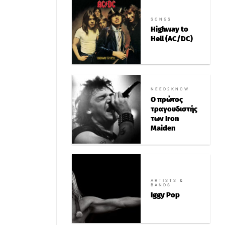
SONGS
Highway to
Hell (AC/DC)
NEED2KNOW
Ο πρώτος
τραγουδιστής
των Iron
Maiden
ARTISTS &
BANDS
Iggy Pop