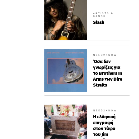
ARTISTS &
BANDS
Slash
NEED2KNOW
Όσα δεν
γνωρίζεις για
το Brothers In
Arms των Dire
Straits
NEED2KNOW
Η ελληνική
επιγραφή
στον τάφο
του Jim