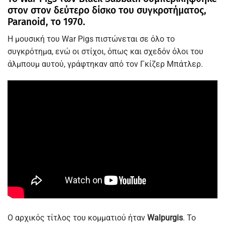
στον στον δεύτερο δίσκο του συγκροτήματος,
Paranoid, το 1970.
Η μουσική του War Pigs πιστώνεται σε όλο το
συγκρότημα, ενώ οι στίχοι, όπως και σχεδόν όλοι του
άλμπουμ αυτού, γράφτηκαν από τον Γκίζερ Μπάτλερ.
Ο αρχικός τίτλος του κομματιού ήταν
Walpurgis
. Το