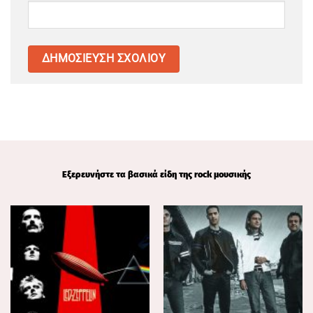
Εξερευνήστε τα βασικά είδη της rock μουσικής