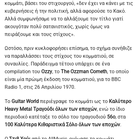
κομμάτι, βάσει του στιχουργού, «δεν έχει να κάνει με τις
κυβερνήσεις ή την πολιτική, αλλά αφορούσε το Κακό.
Αλλά συμφωνήσαμε να το αλλάξουμε τον τίτλο γιατί
ακουγόταν πολύ σατανιστικός, χωρίς όμως να
πειράξουμε και τους στίχους».
Ωστόσο, πριν κυκλοφορήσει επίσημα, το σχήμα συνήθιζε
να παραλλάσσει τους στίχους του κομματιού, σε
συναυλίες. Παράδειγμα τέτοιο υπάρχει σε ένα
compilation του
Ozzy
, το
The Ozzman Cometh
, το οποίο
είναι μία πρώιμη έκδοση του κομματιού, για το BBC
Radio 1, στις 26 Απριλίου 1970.
Το
Guitar World
περιέγραψε το κομμάτι ως το
Καλύτερο
Heavy Metal Τραγούδι όλων των εποχών
, ενώ το ίδιο
περιοδικό κατέταξε το σόλο του τραγουδιού
56ο
, στα
100 Καλύτερα Κιθαριστικά Σόλο όλων των εποχών
.
Ο
Στιβ Χούι
από το AllMusic, ονόμασε το κομμάτι