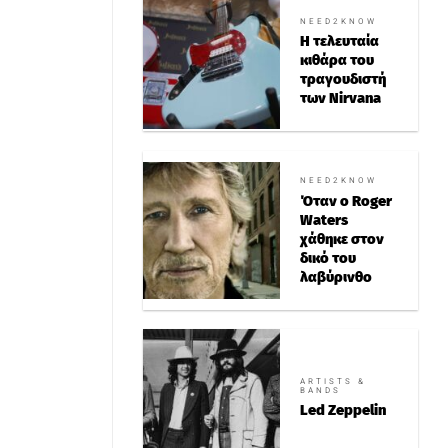
NEED2KNOW
Η τελευταία
κιθάρα του
τραγουδιστή
των Nirvana
NEED2KNOW
Όταν ο Roger
Waters
χάθηκε στον
δικό του
λαβύρινθο
ARTISTS &
BANDS
Led Zeppelin